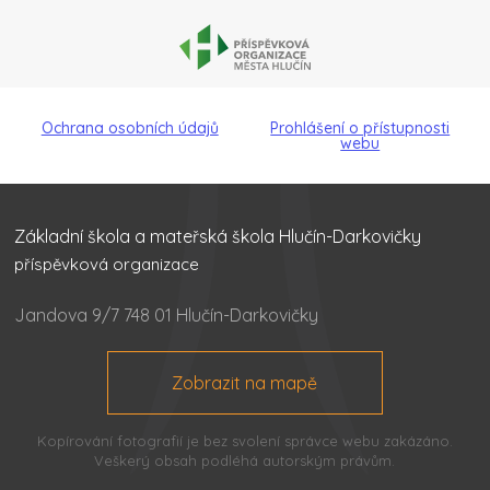
Ochrana osobních údajů
Prohlášení o přístupnosti
webu
Základní škola a mateřská škola Hlučín-Darkovičky
příspěvková organizace
Jandova 9/7 748 01 Hlučín-Darkovičky
Zobrazit na mapě
Kopírování fotografií je bez svolení správce webu zakázáno.
Veškerý obsah podléhá autorským právům.