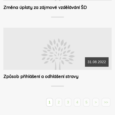
Změna úplaty za zájmové vzdělávání ŠD
31.08.2022
Způsob přihlášení a odhlášení stravy
1
2
3
4
5
>
>>