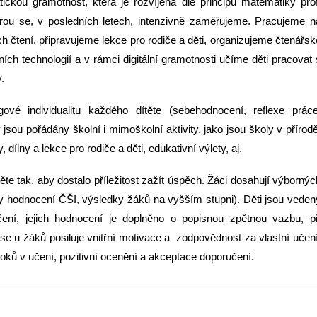
ickou gramotnost, která je rozvíjena dle principů matematiky prof
rou se, v posledních letech, intenzivně zaměřujeme. Pracujeme n
ch čtení, připravujeme lekce pro rodiče a děti, organizujeme čtenářsk
h technologií a v rámci digitální gramotnosti učíme děti pracovat 
.
ové individualitu každého dítěte (sebehodnocení, reflexe práce
ky jsou pořádány školní i mimoškolní aktivity, jako jsou školy v přírodě
ílny a lekce pro rodiče a děti, edukativní výlety, aj.
te tak, aby dostalo příležitost zažít úspěch. Žáci dosahují výbornýc
y hodnocení ČŠI, výsledky žáků na vyšším stupni). Děti jsou veden
ení, jejich hodnocení je doplněno o popisnou zpětnou vazbu, př
 se u žáků posiluje vnitřní motivace a zodpovědnost za vlastní učení
oků v učení, pozitivní ocenění a akceptace doporučení.