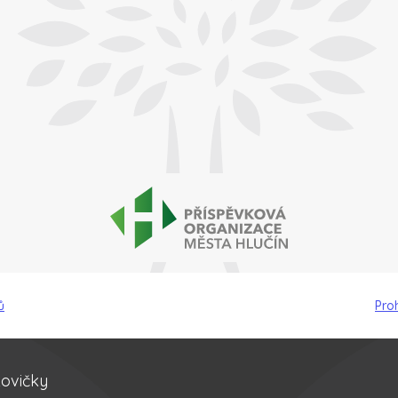
ů
Pro
kovičky