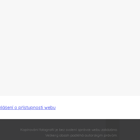
hlášení o přístupnosti webu
Kopírování fotografií je bez svolení správce webu zakázáno.
Veškerý obsah podléhá autorským právům.