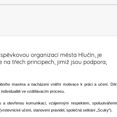
íspěvkovou organizací města Hlučín, je
 na třech principech, jimiž jsou podpora,
sobního maxima a nacházení vnitřní motivace k práci a učení. Dík
individualitě ve vzdělávacím procesu.
ou a otevřenou komunikací, vzájemným respektem, spoluutváření
y (vrstevnické učení, stanovení pravidel, společná setkání „Scuky“).