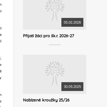
h
o
05.02.2026
t
a
Přijatí žáci pro šk.r. 2026-27
í
,
e
i
y
30.09.2025
h
Nabízené kroužky 25/26
e