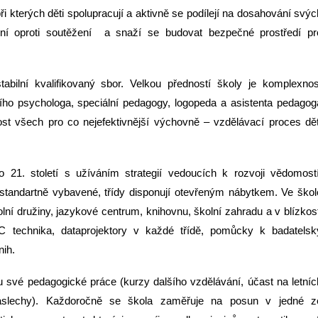
i kterých děti spolupracují a aktivně se podílejí na dosahování svýc
čení oproti soutěžení a snaží se budovat bezpečné prostředí pr
abilní kvalifikovaný sbor. Velkou předností školy je komplexnos
ího psychologa, speciální pedagogy, logopeda a asistenta pedagog
ost všech pro co nejefektivnější výchovně – vzdělávací proces dět
o 21. století s užíváním strategií vedoucích k rozvoji vědomostí
adstandartně vybavené, třídy disponují otevřeným nábytkem. Ve škol
lní družiny, jazykové centrum, knihovnu, školní zahradu a v blízkost
 technika, dataprojektory v každé třídě, pomůcky k badatelsk
nih.
tu své pedagogické práce (kurzy dalšího vzdělávání, účast na letníc
náslechy). Každoročně se škola zaměřuje na posun v jedné z