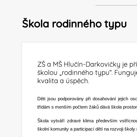
Škola rodinného typu
ZŠ a MŠ Hlučín-Darkovičky je př
školou „rodinného typu“. Funguje
kvalita a úspěch.
Děti jsou podporovány při dosahování jejich o
třídám s menším počtem žáků dává škola prostor 
Škola vytváří zdravé klima především vstřícn
školní komunity a participací dětí na rozvoji škol