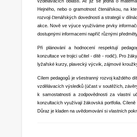
vzdělávacích oblastí. Ať již se jedná o matemat
Hejného, nebo o gramotnost čtenářskou, na kte
rozvoji čtenářských dovedností a strategií v dílná
akce. Nově ve výuce využíváme prvky informačníc
dostupnými informacemi napříč různými předměty
Při plánování a hodnocení respektují pedagog
konzultace ve trojici učitel - dítě - rodič). Pro žá
lyžařské kurzy, plavecký výcvik, zájmové kroužky, d
Cílem pedagogů je všestranný rozvoj každého dítě
vzdělávacích výsledků (účast v soutěžích, závěr
k samostatnosti a zodpovědnosti za vlastní uč
konzultacích využívají žákovská portfolia. Cíleně
Důraz je kladen na uvědomování si vlastních pokr