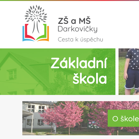
Základní
škola
O škole