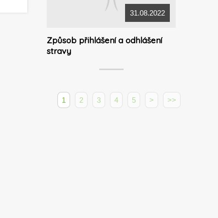
31.08.2022
Způsob přihlášení a odhlášení
stravy
1
2
3
4
5
>
>>