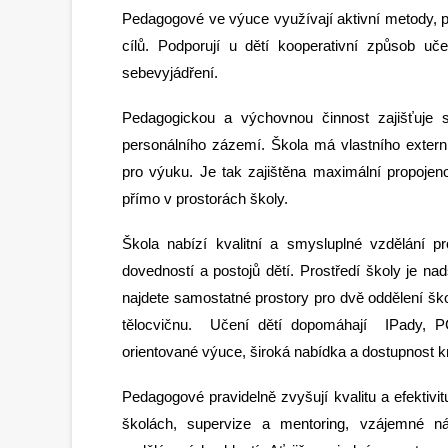
Pedagogové ve výuce využívají aktivní metody, př
cílů. Podporují u dětí kooperativní způsob u
sebevyjádření.
Pedagogickou a výchovnou činnost zajišťuje st
personálního zázemí. Škola má vlastního extern
pro výuku. Je tak zajištěna maximální propojen
přímo v prostorách školy.
Škola nabízí kvalitní a smysluplné vzdělání pr
dovedností a postojů dětí. Prostředí školy je n
najdete samostatné prostory pro dvě oddělení ško
tělocvičnu. Učení dětí dopomáhají IPady, PC
orientované výuce, široká nabídka a dostupnost k
Pedagogové pravidelně zvyšují kvalitu a efektivi
školách, supervize a mentoring, vzájemné 