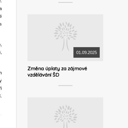
.
a
é
s
,
,
01.09.2025
Změna úplaty za zájmové
h
vzdělávání ŠD
y
i
.