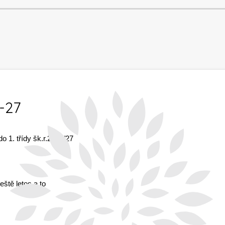
6-27
o 1. třídy šk.r.2026/27
eště letos a to