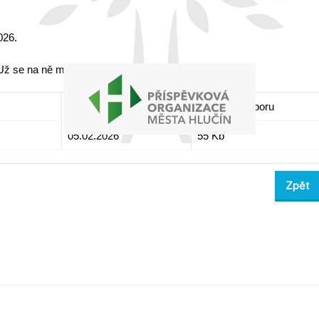
026.
 Už se na ně moc těšíme!
Poslední změna
Velikost souboru
05.02.2026
55 Kb
Zpět