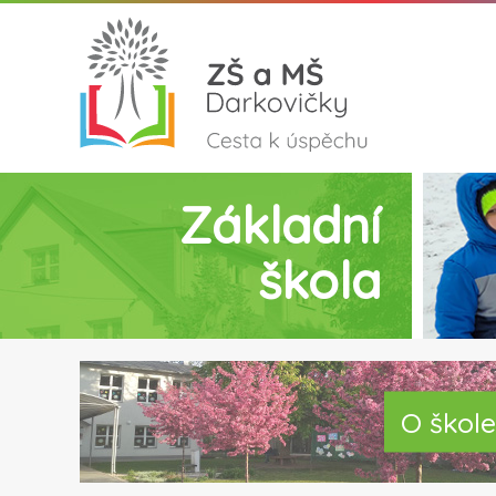
Základní
škola
O škole