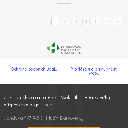
1
2
3
4
5
>
>>
Ochrana osobních údajů
Prohlášení o přístupnosti
webu
Základní škola a mateřská škola Hlučín-Darkovičky
příspěvková organizace
Jandova 9/7 748 01 Hlučín-Darkovičky