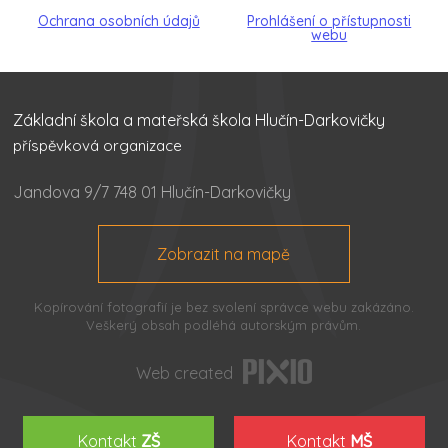
Ochrana osobních údajů
Prohlášení o přístupnosti
webu
Základní škola a mateřská škola Hlučín-Darkovičky
příspěvková organizace
Jandova 9/7 748 01 Hlučín-Darkovičky
Zobrazit na mapě
Kopírování fotografií je bez svolení správce webu zakázáno.
Veškerý obsah podléhá autorským právům.
Web created
Kontakt
ZŠ
Kontakt
MŠ