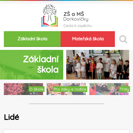
Základní škola
Mateřská škola
Základní
škola
O škole
Pro žáky a rodiče
Třídy
Lidé