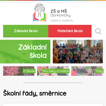
Základní škola
Mateřská škola
Základní
škola
O škole
Pro žáky a rodiče
Třídy
Školní řády, směrnice