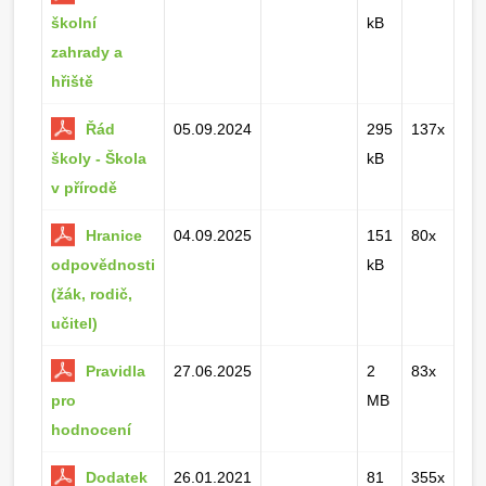
školní
kB
zahrady a
hřiště
Řád
05.09.2024
295
137x
školy - Škola
kB
v přírodě
Hranice
04.09.2025
151
80x
odpovědnosti
kB
(žák, rodič,
učitel)
Pravidla
27.06.2025
2
83x
pro
MB
hodnocení
Dodatek
26.01.2021
81
355x