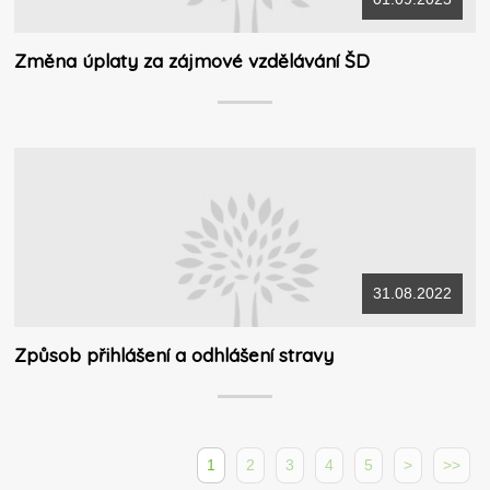
Změna úplaty za zájmové vzdělávání ŠD
31.08.2022
Způsob přihlášení a odhlášení stravy
1
2
3
4
5
>
>>