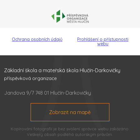
Ochrana osobních údajů
Prohlášení o přístupnosti
webu
Základní škola a mateřská škola Hlučín-Darkovičky
příspěvková organizace
Jandova 9/7 748 01 Hlučín-Darkovičky
Zobrazit na mapě
Kopírování fotografií je bez svolení správce webu zakázáno.
Veškerý obsah podléhá autorským právům.