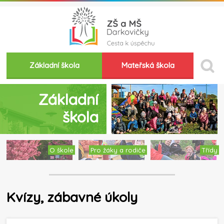
Základní škola
Mateřská škola
Základní
škola
O škole
Pro žáky a rodiče
Třídy
Kvízy, zábavné úkoly