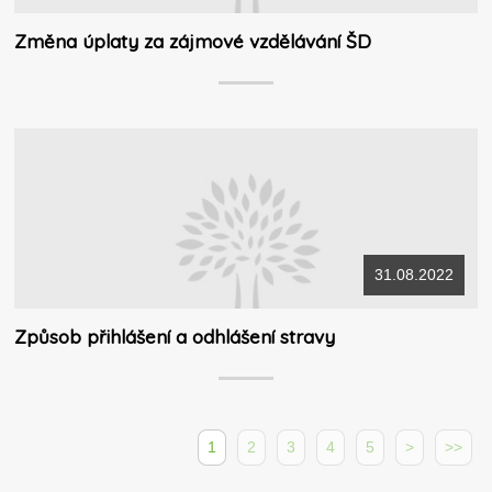
Změna úplaty za zájmové vzdělávání ŠD
31.08.2022
Způsob přihlášení a odhlášení stravy
1
2
3
4
5
>
>>