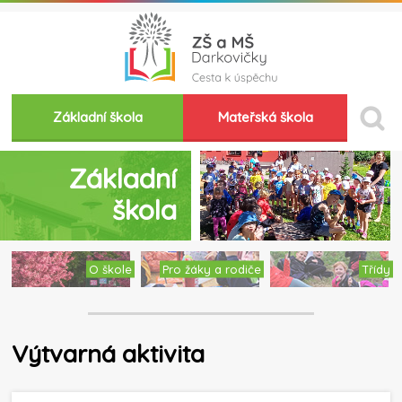
Základní škola
Mateřská škola
Základní
škola
O škole
Pro žáky a rodiče
Třídy
Výtvarná aktivita