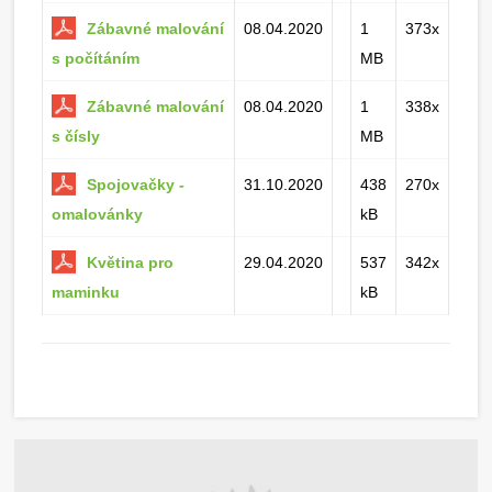
Zábavné malování
08.04.2020
1
373x
s počítáním
MB
Zábavné malování
08.04.2020
1
338x
s čísly
MB
Spojovačky -
31.10.2020
438
270x
omalovánky
kB
Květina pro
29.04.2020
537
342x
maminku
kB