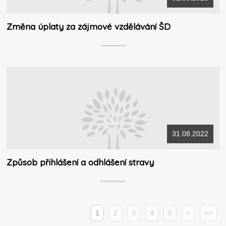
Změna úplaty za zájmové vzdělávání ŠD
31.08.2022
Způsob přihlášení a odhlášení stravy
1
2
3
4
5
>
>>