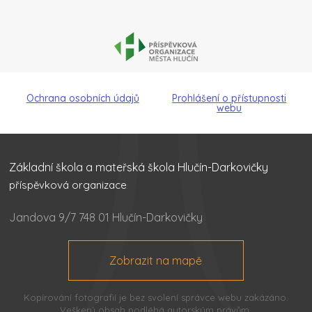
Ochrana osobních údajů
Prohlášení o přístupnosti
webu
Základní škola a mateřská škola Hlučín-Darkovičky
příspěvková organizace
Jandova 9/7 748 01 Hlučín-Darkovičky
Zobrazit na mapě
Kopírování fotografií je bez svolení správce webu zakázáno.
Veškerý obsah podléhá autorským právům.