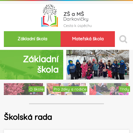
Základní škola
Mateřská škola
Základní
škola
O škole
Pro žáky a rodiče
Třídy
Školská rada