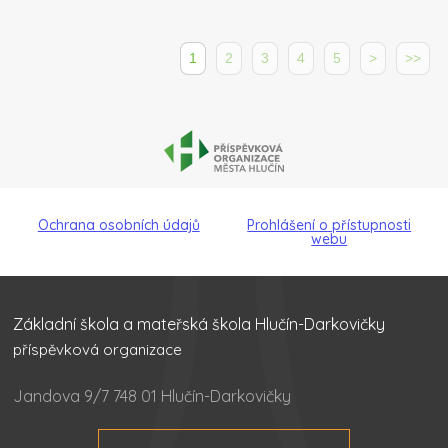
1
2
3
4
5
>
>>
Ochrana osobních údajů
Prohlášení o přístupnosti
webu
Základní škola a mateřská škola Hlučín-Darkovičky
příspěvková organizace
Jandova 9/7 748 01 Hlučín-Darkovičky