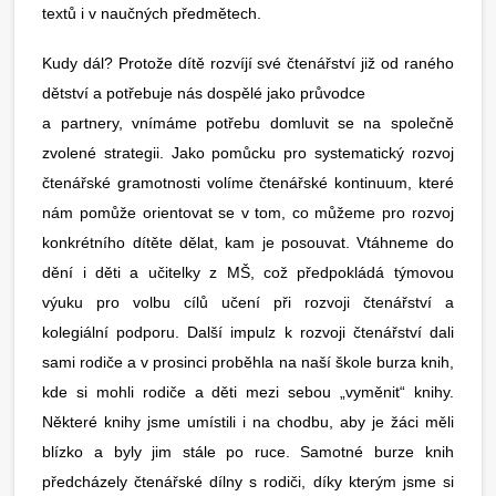
textů i v naučných předmětech.
Kudy dál? Protože dítě rozvíjí své čtenářství již od raného
dětství a potřebuje nás dospělé jako průvodce
a partnery, vnímáme potřebu domluvit se na společně
zvolené strategii. Jako pomůcku pro systematický rozvoj
čtenářské gramotnosti volíme čtenářské kontinuum, které
nám pomůže orientovat se v tom, co můžeme pro rozvoj
konkrétního dítěte dělat, kam je posouvat. Vtáhneme do
dění i děti a učitelky z MŠ, což předpokládá týmovou
výuku pro volbu cílů učení při rozvoji čtenářství a
kolegiální podporu. Další impulz k rozvoji čtenářství dali
sami rodiče a v prosinci proběhla na naší škole burza knih,
kde si mohli rodiče a děti mezi sebou „vyměnit“ knihy.
Některé knihy jsme umístili i na chodbu, aby je žáci měli
blízko a byly jim stále po ruce. Samotné burze knih
předcházely čtenářské dílny s rodiči, díky kterým jsme si