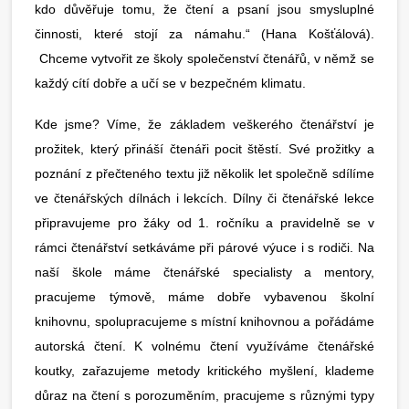
kdo důvěřuje tomu, že čtení a psaní jsou smysluplné
činnosti, které stojí za námahu.“ (Hana Košťálová).
Chceme vytvořit ze školy společenství čtenářů, v němž se
každý cítí dobře a učí se v bezpečném klimatu.
Kde jsme? Víme, že základem veškerého čtenářství je
prožitek, který přináší čtenáři pocit štěstí. Své prožitky a
poznání z přečteného textu již několik let společně sdílíme
ve čtenářských dílnách i lekcích. Dílny či čtenářské lekce
připravujeme pro žáky od 1. ročníku a pravidelně se v
rámci čtenářství setkáváme při párové výuce i s rodiči. Na
naší škole máme čtenářské specialisty a mentory,
pracujeme týmově, máme dobře vybavenou školní
knihovnu, spolupracujeme s místní knihovnou a pořádáme
autorská čtení. K volnému čtení využíváme čtenářské
koutky, zařazujeme metody kritického myšlení, klademe
důraz na čtení s porozuměním, pracujeme s různými typy