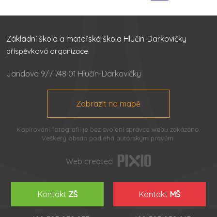
Základní škola a mateřská škola Hlučín-Darkovičky
příspěvková organizace
Jandova 9/7 748 01 Hlučín-Darkovičky
Zobrazit na mapě
Kopírování fotografií je bez svolení správce webu zakázáno.
Veškerý obsah podléhá autorským právům.
Web created
Kontakt
ZŠ
Kontakt
MŠ