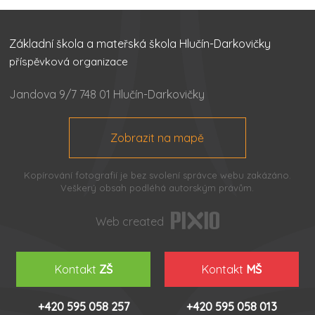
Základní škola a mateřská škola Hlučín-Darkovičky
příspěvková organizace
Jandova 9/7 748 01 Hlučín-Darkovičky
Zobrazit na mapě
Kopírování fotografií je bez svolení správce webu zakázáno.
Veškerý obsah podléhá autorským právům.
Web created
Kontakt
ZŠ
Kontakt
MŠ
+420 595 058 257
+420 595 058 013