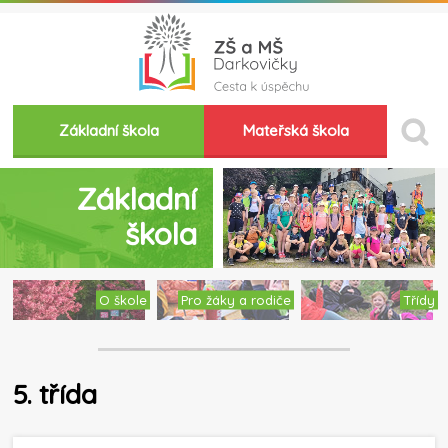
Základní škola
Mateřská škola
Základní
škola
O škole
Pro žáky a rodiče
Třídy
5. třída