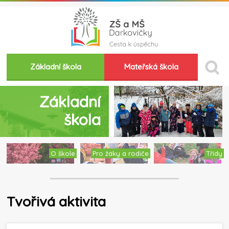
Základní škola
Mateřská škola
Základní
škola
O škole
Pro žáky a rodiče
Třídy
Tvořivá aktivita