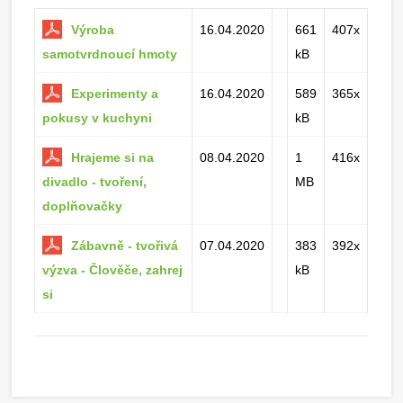
Výroba
16.04.2020
661
407x
samotvrdnoucí hmoty
kB
Experimenty a
16.04.2020
589
365x
pokusy v kuchyni
kB
Hrajeme si na
08.04.2020
1
416x
divadlo - tvoření,
MB
doplňovačky
Zábavně - tvořivá
07.04.2020
383
392x
výzva - Člověče, zahrej
kB
si