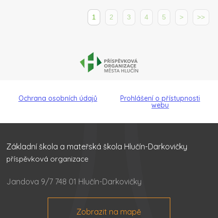
1
2
3
4
5
>
>>
Ochrana osobních údajů
Prohlášení o přístupnosti
webu
Základní škola a mateřská škola Hlučín-Darkovičky
příspěvková organizace
Jandova 9/7 748 01 Hlučín-Darkovičky
Zobrazit na mapě