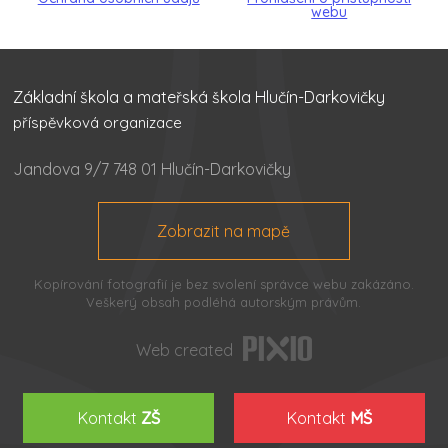
webu
Základní škola a mateřská škola Hlučín-Darkovičky
příspěvková organizace
Jandova 9/7 748 01 Hlučín-Darkovičky
Zobrazit na mapě
Kopírování fotografií je bez svolení správce webu zakázáno.
Veškerý obsah podléhá autorským právům.
Web created
Kontakt
ZŠ
Kontakt
MŠ