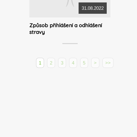
31.08.2022
Způsob přihlášení a odhlášení
stravy
1
2
3
4
5
>
>>