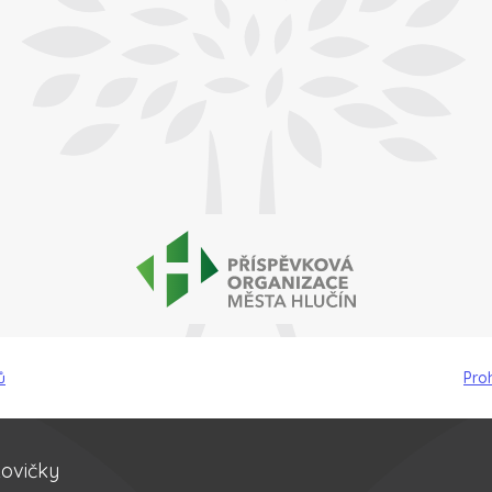
ů
Pro
kovičky