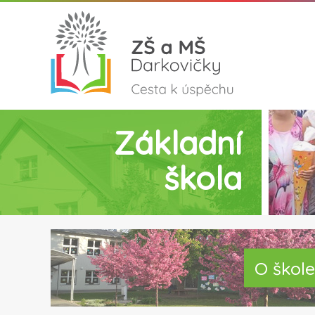
Základní
škola
O škole