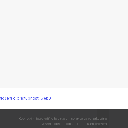
hlášení o přístupnosti webu
Kopírování fotografií je bez svolení správce webu zakázáno.
Veškerý obsah podléhá autorským právům.