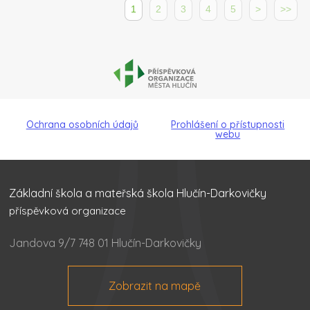
1
2
3
4
5
>
>>
Ochrana osobních údajů
Prohlášení o přístupnosti
webu
Základní škola a mateřská škola Hlučín-Darkovičky
příspěvková organizace
Jandova 9/7 748 01 Hlučín-Darkovičky
Zobrazit na mapě