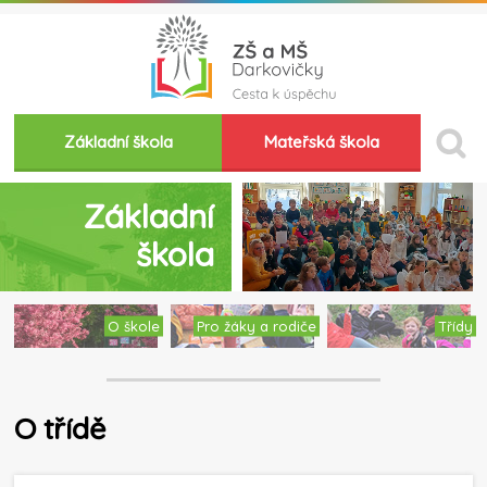
Základní škola
Mateřská škola
Základní
škola
O škole
Pro žáky a rodiče
Třídy
O třídě