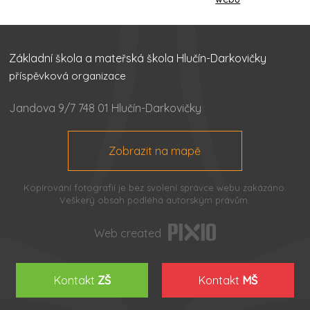
Základní škola a mateřská škola Hlučín-Darkovičky
příspěvková organizace
Jandova 9/7 748 01 Hlučín-Darkovičky
Zobrazit na mapě
Kopírování fotografií je bez svolení správce webu zakázáno.
Veškerý obsah podléhá autorským právům.
Web created
Kontakt
ZŠ
Kontakt
MŠ