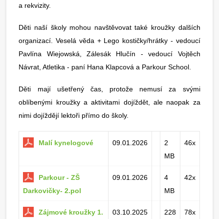
a rekvizity.
Děti naší školy mohou navštěvovat také kroužky dalších
organizací. Veselá věda + Lego kostičky/hrátky - vedoucí
Pavlína Wiejowská, Zálesák Hlučín - vedoucí Vojtěch
Návrat, Atletika - paní Hana Klapcová a Parkour School.
Děti mají ušetřený čas, protože nemusí za svými
oblíbenými kroužky a aktivitami dojíždět, ale naopak za
nimi dojíždějí lektoři přímo do školy.
Malí kynelogové
09.01.2026
2
46x
MB
Parkour - ZŠ
09.01.2026
4
42x
Darkovičky- 2.pol
MB
Zájmové kroužky 1.
03.10.2025
228
78x