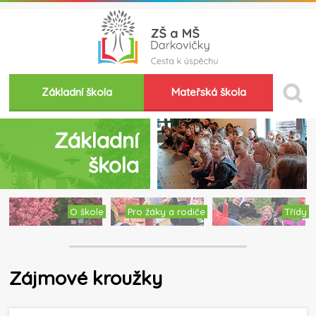
Základní škola
Mateřská škola
Základní
škola
O škole
Pro žáky a rodiče
Třídy
Zájmové kroužky