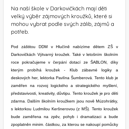
Na naší škole v Darkovičkách mají děti
velký výběr zájmových kroužků, které si
mohou vybrat podle svých zálib, zájmů a
potřeb.
Pod záštitou DDM v Hlučíně nabízíme dětem ZŠ v
Darkovičkách Výtvarný kroužek. Také v letošním školním
roce pokračujeme v čerpání dotací ze ŠABLON, díky
kterým probíhá kroužek - Klub zábavné logiky a
deskových her, lektorka Pavlína Šumberová. Tento klub je
zaměřen na rozvoj logického a strategického myšlení,
představivosti, kreativity, důvtipu. Tento kroužek je pro děti
zdarma. Dalším školním kroužkem jsou nově Múzohrátky,
s lektorkou Ludmilou Keršnerovou (z MŠ). Tento kroužek
bude zaměřena na zpěv, pohyb i dramatizaci a bude
zpoplatněn minim. částkou, za kterou se nakoupí pomůcky