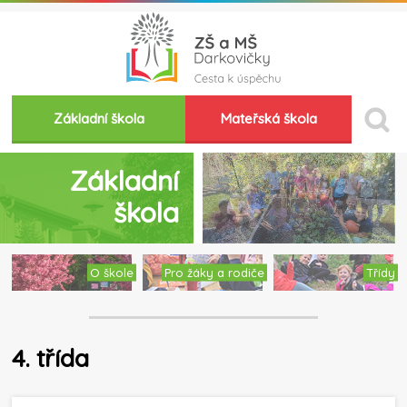
Základní škola
Mateřská škola
Základní
škola
O škole
Pro žáky a rodiče
Třídy
4. třída