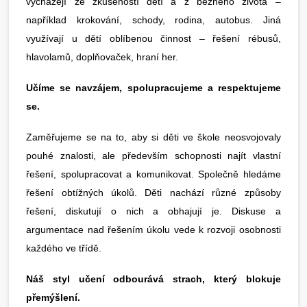
vycházejí ze zkušeností dětí a z běžného života –
například krokování, schody, rodina, autobus. Jiná
využívají u dětí oblíbenou činnost – řešení rébusů,
hlavolamů, doplňovaček, hraní her.
Učíme se navzájem, spolupracujeme a respektujeme
se.
Zaměřujeme se na to, aby si děti ve škole neosvojovaly
pouhé znalosti, ale především schopnosti najít vlastní
řešení, spolupracovat a komunikovat. Společně hledáme
řešení obtížných úkolů. Děti nachází různé způsoby
řešení, diskutují o nich a obhajují je. Diskuse a
argumentace nad řešením úkolu vede k rozvoji osobnosti
každého ve třídě.
Náš styl učení odbourává strach, který blokuje
přemýšlení.