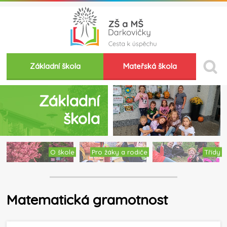
Základní škola
Mateřská škola
Základní
škola
O škole
Pro žáky a rodiče
Třídy
Matematická gramotnost