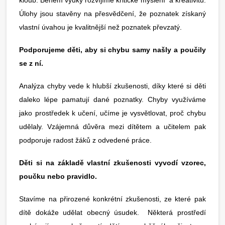
kloub. Během výuky rozvíjíme kritické myšlení a kreativitu.
Úlohy jsou stavěny na přesvědčení, že poznatek získaný
vlastní úvahou je kvalitnější než poznatek převzatý.
Podporujeme děti, aby si chybu samy našly a poučily
se z ní.
Analýza chyby vede k hlubší zkušenosti, díky které si děti
daleko lépe pamatují dané poznatky. Chyby využíváme
jako prostředek k učení, učíme je vysvětlovat, proč chybu
udělaly. Vzájemná důvěra mezi dítětem a učitelem pak
podporuje radost žáků z odvedené práce.
Děti si na základě vlastní zkušenosti vyvodí vzorec,
poučku nebo pravidlo.
Stavíme na přirozené konkrétní zkušenosti, ze které pak
dítě dokáže udělat obecný úsudek. Některá prostředí