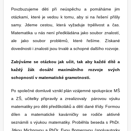
Povzbuzujeme děti při neúspěchu a pomáháme jim
otázkami, které je vedou k tomu, aby si na řešení přišly
samy. Jdeme cestou, která vyžaduje trpělivost a čas.
Matematika u nás není předkládána jako soubor znalostí,
ale jako soubor problémů, které řešíme. Získané
dovednosti i znalosti jsou trvalé a schopné dalšího rozvoje.
Zabýváme se otázkou jak učit, tak aby každé dítě a
každý žák dosáhl maximálního rozvoje svých
schopností v matematické gramotnosti.
Po společné domluvě vznikl plán vzájemné spolupráce MŠ
a ZŠ, učitelky připravily a zrealizovaly párovou výuku
matematiky pro děti předškoláků a dětí dané třídy. Formou
dílen a matematické kavárničky se rodiče aktivně
seznámili s výukou matematiky. Proběhla beseda s PhDr.
Jitkou Michnovou a PhDr. Evou Bomerovou (spoluautorky