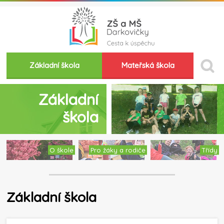
Základní škola
Mateřská škola
Základní
škola
O škole
Pro žáky a rodiče
Třídy
Základní škola