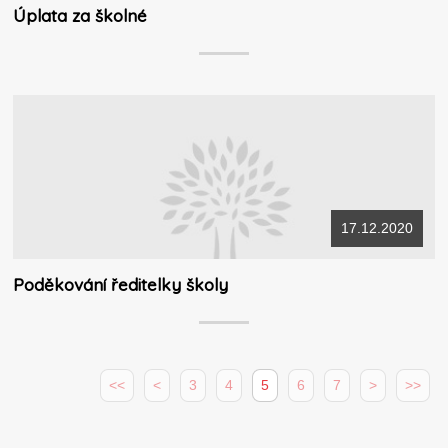
Úplata za školné
17.12.2020
Poděkování ředitelky školy
<<
<
3
4
5
6
7
>
>>