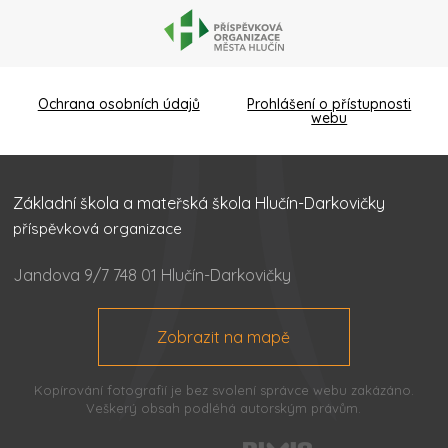
Ochrana osobních údajů
Prohlášení o přístupnosti
webu
Základní škola a mateřská škola Hlučín-Darkovičky
příspěvková organizace
Jandova 9/7 748 01 Hlučín-Darkovičky
Zobrazit na mapě
Kopírování fotografií je bez svolení správce webu zakázáno.
Veškerý obsah podléhá autorským právům.