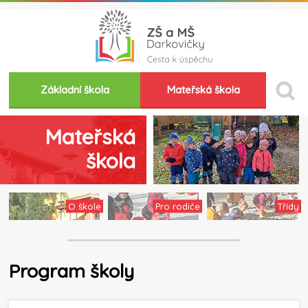
Základní škola
Mateřská škola
Mateřská
škola
O škole
Pro rodiče
Třídy
Program školy