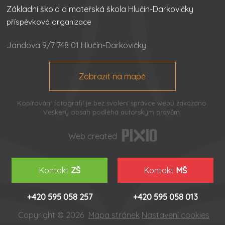
Základní škola a mateřská škola Hlučín-Darkovičky
příspěvková organizace
Jandova 9/7 748 01 Hlučín-Darkovičky
Zobrazit na mapě
Kopírování fotografií je bez svolení správce webu zakázáno.
Veškerý obsah podléhá autorským právům.
Web created
Kontakt
ZŠ
Kontakt
MŠ
+420 595 058 257
+420 595 058 013
Copyright © 2026
Mapa stránek
Nastavení cookies