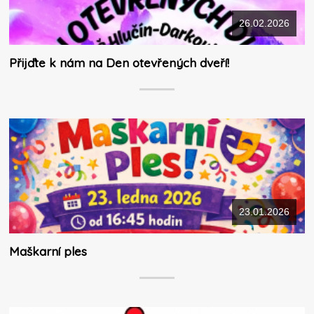
26.02.2026
Přijďte k nám na Den otevřených dveří!
23.01.2026
Maškarní ples