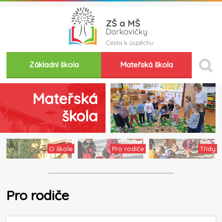
Základní škola
Mateřská škola
Mateřská
škola
O škole
Pro rodiče
Třídy
Pro rodiče