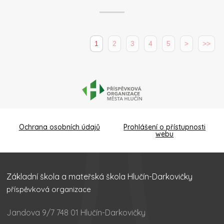
1
2
3
4
5
>
>>
Ochrana osobních údajů
Prohlášení o přístupnosti
webu
Základní škola a mateřská škola Hlučín-Darkovičky
příspěvková organizace
Jandova 9/7 748 01 Hlučín-Darkovičky