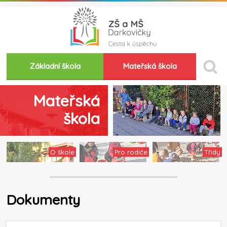
Základní škola
Mateřská škola
Mateřská
škola
O škole
Pro rodiče
Třídy
Dokumenty