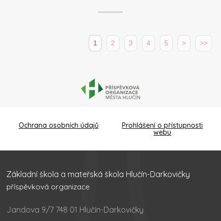
1
2
3
4
5
>
>>
Ochrana osobních údajů
Prohlášení o přístupnosti
webu
Základní škola a mateřská škola Hlučín-Darkovičky
příspěvková organizace
Jandova 9/7 748 01 Hlučín-Darkovičky