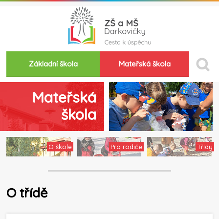
Základní škola
Mateřská škola
Mateřská
škola
O škole
Pro rodiče
Třídy
O třídě