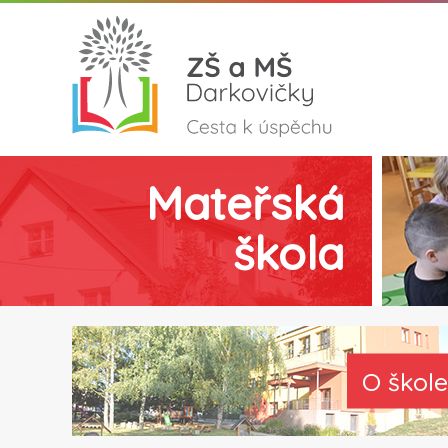
Mateřská
škola
O škole