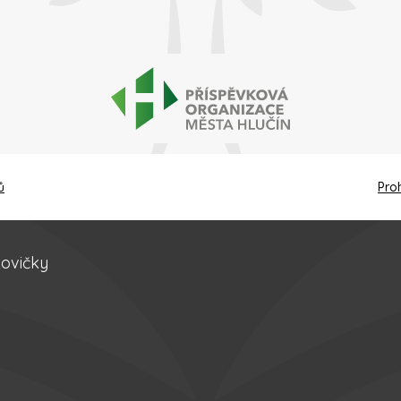
ů
Pro
kovičky