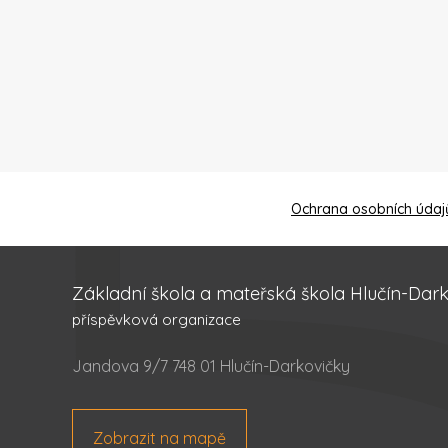
Ochrana osobních údaj
Základní škola a mateřská škola Hlučín-Dar
příspěvková organizace
Jandova 9/7 748 01 Hlučín-Darkovičky
Zobrazit na mapě