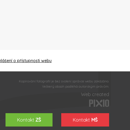
hlášení o přístupnosti webu
Kopírování fotografií je bez svolení správce webu zakázáno.
Veškerý obsah podléhá autorským právům.
Web created
Kontakt
ZŠ
Kontakt
MŠ