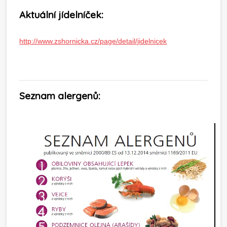
Aktuální jídelníček:
http://www.zshornicka.cz/page/detail/jidelnicek
Seznam alergenů: