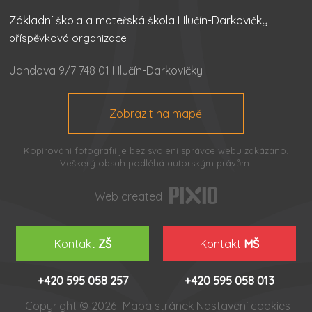
Základní škola a mateřská škola Hlučín-Darkovičky
příspěvková organizace
Jandova 9/7 748 01 Hlučín-Darkovičky
Zobrazit na mapě
Kopírování fotografií je bez svolení správce webu zakázáno.
Veškerý obsah podléhá autorským právům.
Web created
Kontakt
ZŠ
Kontakt
MŠ
+420 595 058 257
+420 595 058 013
Copyright © 2026
Mapa stránek
Nastavení cookies