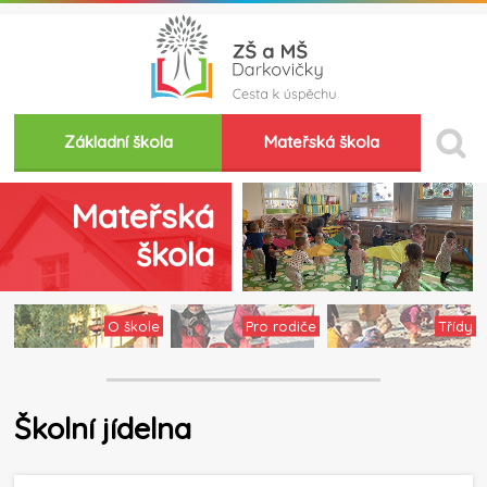
Základní škola
Mateřská škola
Mateřská
škola
O škole
Pro rodiče
Třídy
Školní jídelna