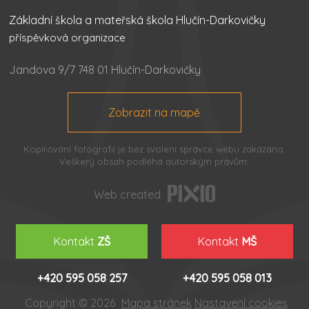
Základní škola a mateřská škola Hlučín-Darkovičky
příspěvková organizace
Jandova 9/7 748 01 Hlučín-Darkovičky
Zobrazit na mapě
Kopírování fotografií je bez svolení správce webu zakázáno.
Veškerý obsah podléhá autorským právům.
Web created
Kontakt
ZŠ
Kontakt
MŠ
+420 595 058 257
+420 595 058 013
Copyright © 2026
Mapa stránek
Nastavení cookies