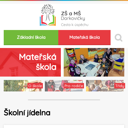
Základní škola
Mateřská škola
Mateřská
škola
O škole
Pro rodiče
Třídy
Školní jídelna