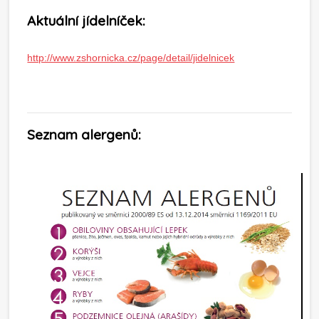
Aktuální jídelníček:
http://www.zshornicka.cz/page/detail/jidelnicek
Seznam alergenů: