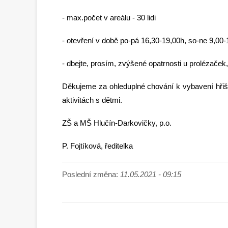
- max.počet v areálu - 30 lidi
- otevření v době po-pá 16,30-19,00h, so-ne 9,00
- dbejte, prosím, zvýšené opatrnosti u prolézače
Děkujeme za ohleduplné chování k vybavení hřišt
aktivitách s dětmi.
ZŠ a MŠ Hlučín-Darkovičky, p.o.
P. Fojtíková, ředitelka
Poslední změna:
11.05.2021 - 09:15