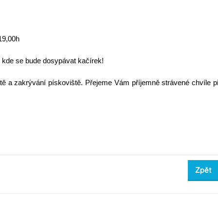
-19,00h
k, kde se bude dosypávat kačírek!
ě a zakrývání pískoviště. Přejeme Vám příjemně strávené chvíle př
Zpět