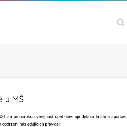
ě u MŠ
21 se pro širokou veřejnost opět otevírajií dětská hřiště a sportovn
a dodržení následujících pravidel: