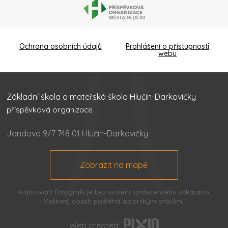
Ochrana osobních údajů
Prohlášení o přístupnosti
webu
Základní škola a mateřská škola Hlučín-Darkovičky
příspěvková organizace
Jandova 9/7 748 01 Hlučín-Darkovičky
Zobrazit na mapě
Kopírování fotografií je bez svolení správce webu zakázáno.
Veškerý obsah podléhá autorským právům.
Web created