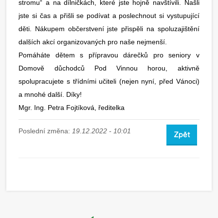
stromu“ a na dílničkách, které jste hojně navštívili. Našli
jste si čas a přišli se podívat a poslechnout si vystupující
děti. Nákupem občerstvení jste přispěli na spoluzajištění
dalších akcí organizovaných pro naše nejmenší.
Pomáháte dětem s přípravou dárečků pro seniory v
Domově důchodců Pod Vinnou horou, aktivně
spolupracujete s třídními učiteli (nejen nyní, před Vánoci)
a mnohé další. Díky!
Mgr. Ing. Petra Fojtíková, ředitelka
Poslední změna:
19.12.2022 - 10:01
Zpět