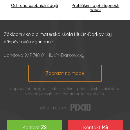
Ochrana osobních údajů
Prohlášení o přístupnosti
webu
Základní škola a mateřská škola Hlučín-Darkovičky
příspěvková organizace
Jandova 9/7 748 01 Hlučín-Darkovičky
Zobrazit na mapě
Kopírování fotografií je bez svolení správce webu zakázáno.
Veškerý obsah podléhá autorským právům.
Web created
Kontakt
ZŠ
Kontakt
MŠ