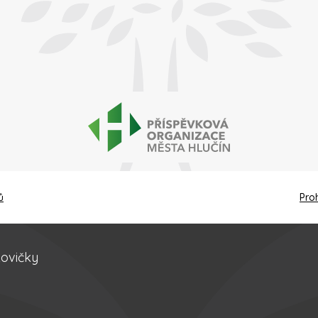
ů
Pro
kovičky