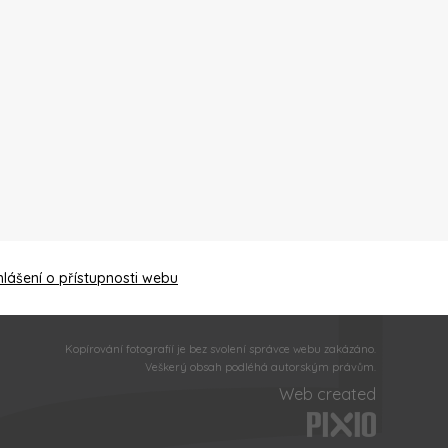
hlášení o přístupnosti webu
Kopírování fotografií je bez svolení správce webu zakázáno.
Veškerý obsah podléhá autorským právům.
Web created