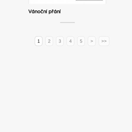
Vánoční přání
1
2
3
4
5
>
>>