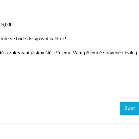
-19,00h
k, kde se bude dosypávat kačírek!
ě a zakrývání pískoviště. Přejeme Vám příjemně strávené chvíle př
Zpět