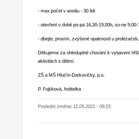
- max.počet v areálu - 30 lidi
- otevření v době po-pá 16,30-19,00h, so-ne 9,00
- dbejte, prosím, zvýšené opatrnosti u prolézače
Děkujeme za ohleduplné chování k vybavení hřišt
aktivitách s dětmi.
ZŠ a MŠ Hlučín-Darkovičky, p.o.
P. Fojtíková, ředitelka
Poslední změna:
11.05.2021 - 09:15