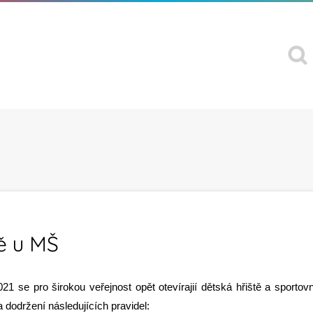
ě u MŠ
21 se pro širokou veřejnost opět otevírajií dětská hřiště a sportovn
a dodržení následujících pravidel: