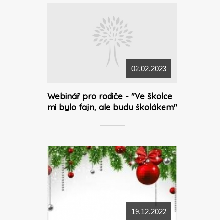
02.02.2023
Webinář pro rodiče - "Ve školce
mi bylo fajn, ale budu školákem"
19.12.2022