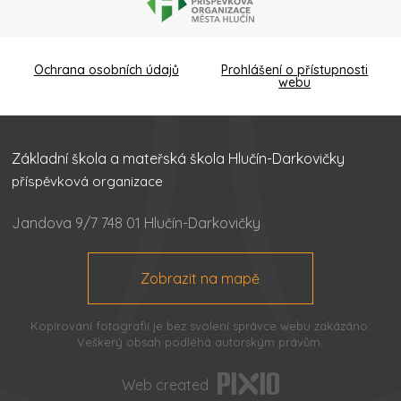
Ochrana osobních údajů
Prohlášení o přístupnosti
webu
Základní škola a mateřská škola Hlučín-Darkovičky
příspěvková organizace
Jandova 9/7 748 01 Hlučín-Darkovičky
Zobrazit na mapě
Kopírování fotografií je bez svolení správce webu zakázáno.
Veškerý obsah podléhá autorským právům.
Web created