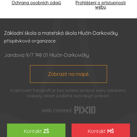
Ochrana osobních údajů
Prohlášení o přístupnosti
webu
Základní škola a mateřská škola Hlučín-Darkovičky
příspěvková organizace
Jandova 9/7 748 01 Hlučín-Darkovičky
Zobrazit na mapě
Kopírování fotografií je bez svolení správce webu zakázáno.
Veškerý obsah podléhá autorským právům.
Web created
Kontakt
ZŠ
Kontakt
MŠ