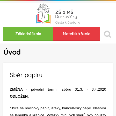
Základní škola
Mateřská škola
Úvod
Sběr papíru
ZMĚNA -
původní termín sběru 31.3. - 3.4.2020
ODLOŽEN.
Sbírá se novinový papír, letáky, kancelářský papír. Nesbírá
se lepenka a krabice. Výtěžky minulých sběrů byly použity