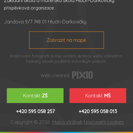
Základní škola a mateřská škola Hlučín-Darkovičky
příspěvková organizace
Jandova 9/7 748 01 Hlučín-Darkovičky
Zobrazit na mapě
Kopírování fotografií je bez svolení správce webu zakázáno.
Veškerý obsah podléhá autorským právům.
Web created
Kontakt
ZŠ
Kontakt
MŠ
+420 595 058 257
+420 595 058 013
Copyright © 2026
Mapa stránek
Nastavení cookies