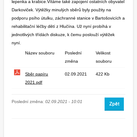
lepenka a krabice.Vítáme také zapojení ostatních obyvatel
Darkoviček. Výtěžky minulých sběrů byly použity na
podporu psího útulku, záchranné stanice v Bartošovicích a
rehabilitační léčby dětí z Hlučína. Už nyní probíhá v
jednotlivých třídách diskuze, k čemu poslouží výtěžek
nyní.
Název souboru
Poslední
Velikost
změna
souboru
Sběr papíru
02.09.2021
422 Kb
2021.pdf
Poslední změna:
02.09.2021 - 10:01
Zpět