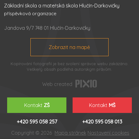
Základní škola a mateřská škola Hlučín-Darkovičky
příspěvková organizace
Jandova 9/7 748 01 Hlučín-Darkovičky
Zobrazit na mapě
Kopírování fotografií je bez svolení správce webu zakázáno.
Veškerý obsah podléhá autorským právům.
Web created
Kontakt
ZŠ
Kontakt
MŠ
+420 595 058 257
+420 595 058 013
Copyright © 2026
Mapa stránek
Nastavení cookies