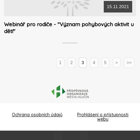
15.11.2021
Webinář pro rodiče - "Význam pohybových aktivit u
dětí"
1
2
3
4
5
>
>>
Ochrana osobních údajů
Prohlášení o přístupnosti
webu