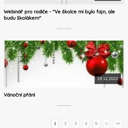
Webinář pro rodiče - "Ve školce mi bylo fajn, ale
budu školákem"
19.12.2022
Vánoční přání
1
2
3
4
5
>
>>