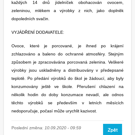
každých 14 dnů jídelníček obohacován ovocem,
zeleninou, mlékem a výrobky z nich, jako doplněk
dopoledních svačin.
VYJÁDŘENÍ DODAVATELE:
Ovoce, které je porcované, je ihned po krájení
zchlazováno a baleno do ochranné atmosféry. Stejným
způsobem je zpracovávána porcovaná zelenina. Veškeré
výrobky jsou uskladněny a distribuovány v předepsané
teplotě. Po předání výrobků do škol je žádoucí, aby byly
konzumovány ještě ve škole. Přerušení chlazení na
několik hodin do doby konzumace nevadí, ale odnos
těchto výrobků se především v letních měsících
nedoporučuje, počasí může urychlit kazivost.
Poslední změna:
10.09.2020 - 09:59
Zpět