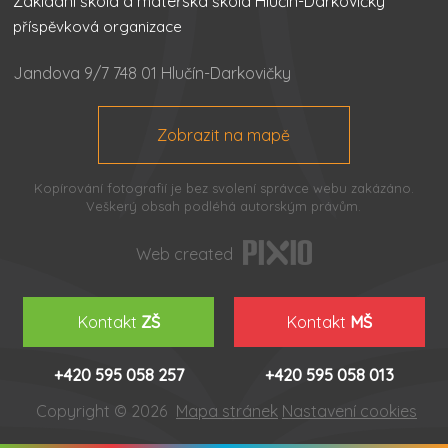
Základní škola a mateřská škola Hlučín-Darkovičky
příspěvková organizace
Jandova 9/7 748 01 Hlučín-Darkovičky
Zobrazit na mapě
Kopírování fotografií je bez svolení správce webu zakázáno.
Veškerý obsah podléhá autorským právům.
Web created
Kontakt
ZŠ
Kontakt
MŠ
+420 595 058 257
+420 595 058 013
Copyright © 2026
Mapa stránek
Nastavení cookies