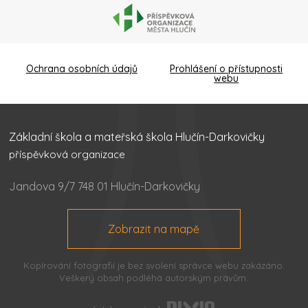
Ochrana osobních údajů
Prohlášení o přístupnosti
webu
Základní škola a mateřská škola Hlučín-Darkovičky
příspěvková organizace
Jandova 9/7 748 01 Hlučín-Darkovičky
Zobrazit na mapě
Kopírování fotografií je bez svolení správce webu zakázáno.
Veškerý obsah podléhá autorským právům.