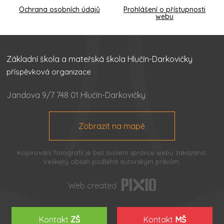
Ochrana osobních údajů
Prohlášení o přístupnosti
webu
Základní škola a mateřská škola Hlučín-Darkovičky
příspěvková organizace
Jandova 9/7 748 01 Hlučín-Darkovičky
Zobrazit na mapě
Kopírování fotografií je bez svolení správce webu zakázáno.
Veškerý obsah podléhá autorským právům.
Web created
Kontakt
ZŠ
Kontakt
MŠ