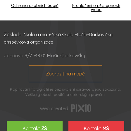
Ochrana osobních údajů
Prohlášení o přístupnosti
webu
Základní škola a mateřská škola Hlučín-Darkovičky
příspěvková organizace
Jandova 9/7 748 01 Hlučín-Darkovičky
Zobrazit na mapě
Kopírování fotografií je bez svolení správce webu zakázáno.
Veškerý obsah podléhá autorským právům.
Web created
Kontakt
ZŠ
Kontakt
MŠ