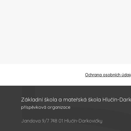
Ochrana osobních údaj
Základní škola a mateřská škola Hlučín-Dar
příspěvková organizace
Jandova 9/7 748 01 Hlučín-Darkovičky