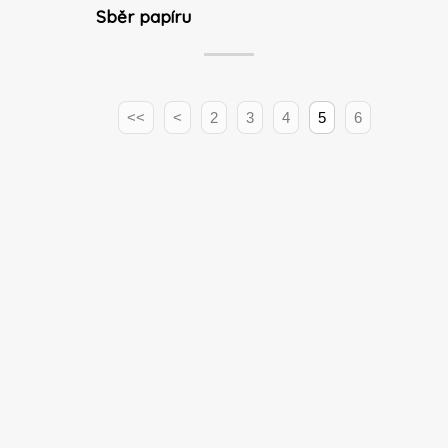
Sběr papíru
<<
<
2
3
4
5
6