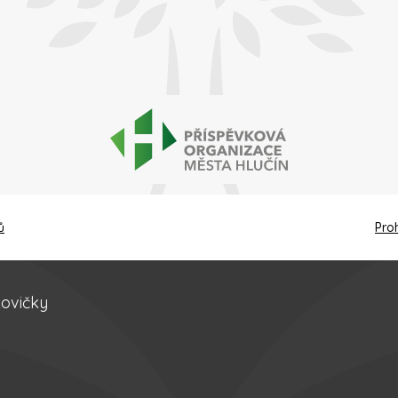
ů
Pro
kovičky