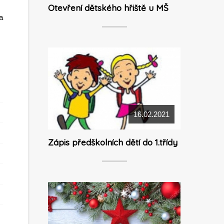
Otevření dětského hřiště u MŠ
a
16.02.2021
Zápis předškolních dětí do 1.třídy