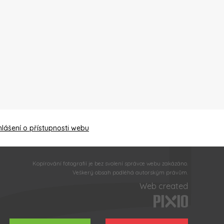
hlášení o přístupnosti webu
Kopírování fotografií je bez svolení správce webu zakázáno.
Veškerý obsah podléhá autorským právům.
Web created