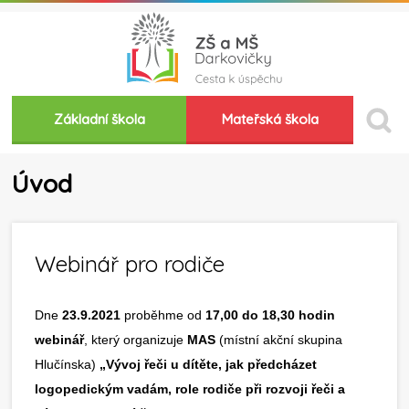
Základní škola
Mateřská škola
Úvod
Webinář pro rodiče
Dne
23.9.2021
proběhme od
17,00 do 18,30 hodin
webinář
, který organizuje
MAS
(místní akční skupina
Hlučínska)
„Vývoj řeči u dítěte, jak předcházet
logopedickým vadám, role rodiče při rozvoji řeči a