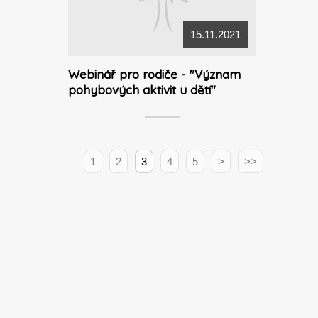
15.11.2021
Webinář pro rodiče - "Význam
pohybových aktivit u dětí"
1
2
3
4
5
>
>>