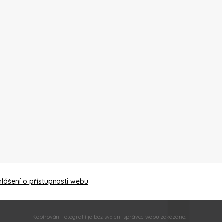
hlášení o přístupnosti webu
Kopírování fotografií je bez svolení správce webu zakázáno.