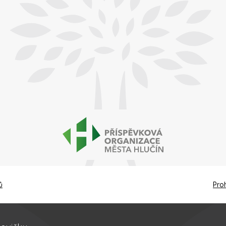
ů
Pro