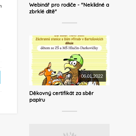
Webinář pro rodiče - "Neklidné a
m
zbrklé dítě"
06.01.2022
Děkovný certifikát za sběr
papíru