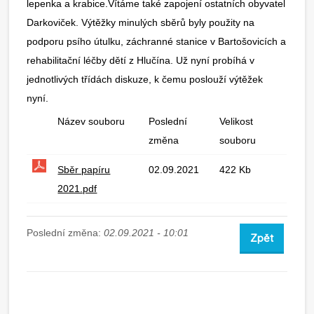
lepenka a krabice.Vítáme také zapojení ostatních obyvatel
Darkoviček. Výtěžky minulých sběrů byly použity na
podporu psího útulku, záchranné stanice v Bartošovicích a
rehabilitační léčby dětí z Hlučína. Už nyní probíhá v
jednotlivých třídách diskuze, k čemu poslouží výtěžek
nyní.
Název souboru
Poslední
Velikost
změna
souboru
Sběr papíru
02.09.2021
422 Kb
2021.pdf
Poslední změna:
02.09.2021 - 10:01
Zpět