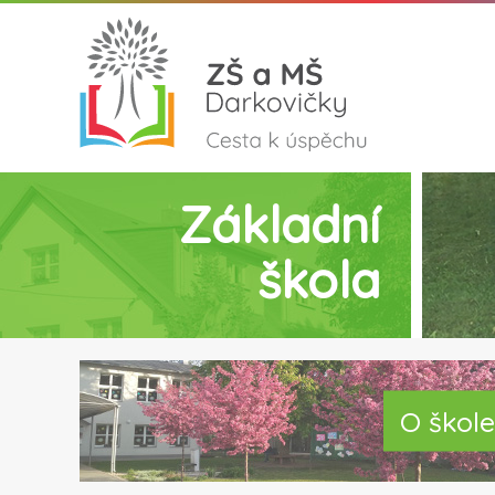
Základní
škola
O škole